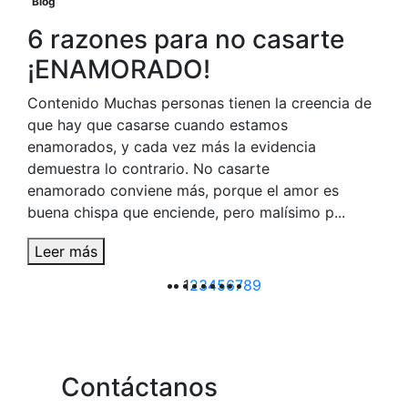
Blog
6 razones para no casarte
¡ENAMORADO!
Contenido Muchas personas tienen la creencia de
que hay que casarse cuando estamos
enamorados, y cada vez más la evidencia
demuestra lo contrario. No casarte
enamorado conviene más, porque el amor es
buena chispa que enciende, pero malísimo p...
Leer más
1
2
3
4
5
6
7
8
9
Contáctanos