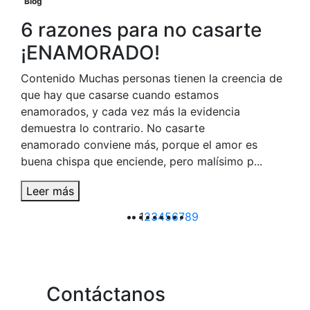
Blog
6 razones para no casarte
¡ENAMORADO!
Contenido Muchas personas tienen la creencia de
que hay que casarse cuando estamos
enamorados, y cada vez más la evidencia
demuestra lo contrario. No casarte
enamorado conviene más, porque el amor es
buena chispa que enciende, pero malísimo p...
Leer más
1
2
3
4
5
6
7
8
9
Contáctanos