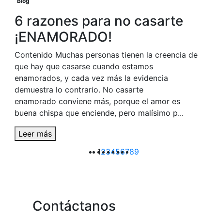
Blog
6 razones para no casarte
¡ENAMORADO!
Contenido Muchas personas tienen la creencia de
que hay que casarse cuando estamos
enamorados, y cada vez más la evidencia
demuestra lo contrario. No casarte
enamorado conviene más, porque el amor es
buena chispa que enciende, pero malísimo p...
Leer más
1
2
3
4
5
6
7
8
9
Contáctanos