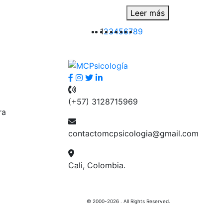
Leer más
1
2
3
4
5
6
7
8
9
(+57) 3128715969
ra
contactomcpsicologia@gmail.com
Cali, Colombia.
© 2000-2026 . All Rights Reserved.