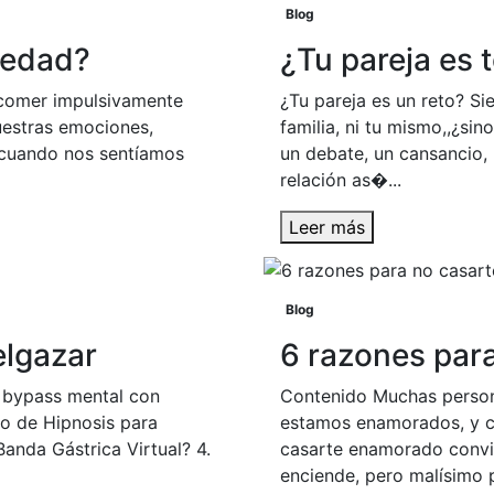
Blog
iedad?
¿Tu pareja es 
 comer impulsivamente
¿Tu pareja es un reto? Sie
estras emociones,
familia, ni tu mismo,,¿si
cuando nos sentíamos
un debate, un cansancio, 
relación as�...
Leer más
Blog
elgazar
6 razones pa
n bypass mental con
Contenido Muchas person
to de Hipnosis para
estamos enamorados, y ca
anda Gástrica Virtual? 4.
casarte enamorado convi
enciende, pero malísimo p