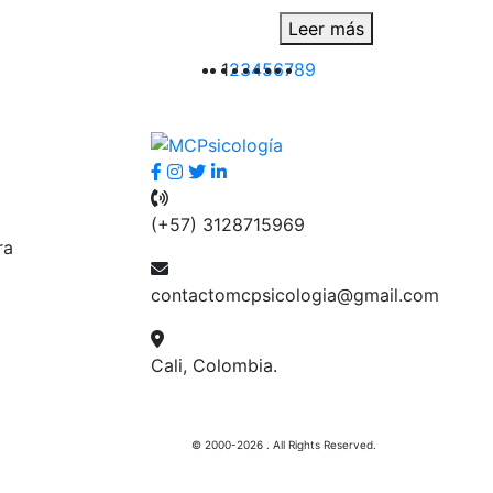
Leer más
1
2
3
4
5
6
7
8
9
(+57) 3128715969
ra
contactomcpsicologia@gmail.com
Cali, Colombia.
© 2000-2026 . All Rights Reserved.