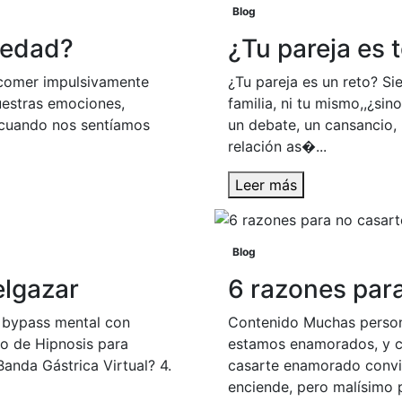
Blog
iedad?
¿Tu pareja es 
 comer impulsivamente
¿Tu pareja es un reto? Sie
estras emociones,
familia, ni tu mismo,,¿si
cuando nos sentíamos
un debate, un cansancio, 
relación as�...
Leer más
Blog
elgazar
6 razones pa
n bypass mental con
Contenido Muchas person
to de Hipnosis para
estamos enamorados, y ca
anda Gástrica Virtual? 4.
casarte enamorado convi
enciende, pero malísimo p