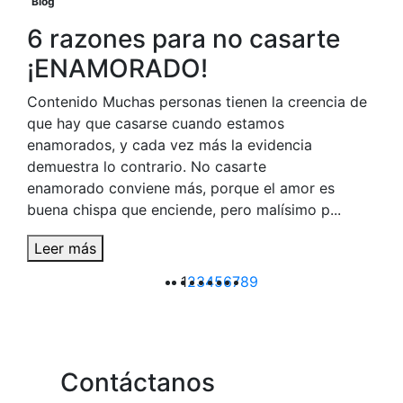
Blog
6 razones para no casarte
¡ENAMORADO!
Contenido Muchas personas tienen la creencia de
que hay que casarse cuando estamos
enamorados, y cada vez más la evidencia
demuestra lo contrario. No casarte
enamorado conviene más, porque el amor es
buena chispa que enciende, pero malísimo p...
Leer más
1
2
3
4
5
6
7
8
9
Contáctanos