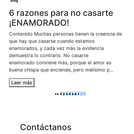
Blog
6 razones para no casarte
¡ENAMORADO!
Contenido Muchas personas tienen la creencia de
que hay que casarse cuando estamos
enamorados, y cada vez más la evidencia
demuestra lo contrario. No casarte
enamorado conviene más, porque el amor es
buena chispa que enciende, pero malísimo p...
Leer más
1
2
3
4
5
6
7
8
9
Contáctanos