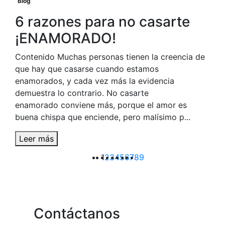
Blog
6 razones para no casarte
¡ENAMORADO!
Contenido Muchas personas tienen la creencia de
que hay que casarse cuando estamos
enamorados, y cada vez más la evidencia
demuestra lo contrario. No casarte
enamorado conviene más, porque el amor es
buena chispa que enciende, pero malísimo p...
Leer más
1
2
3
4
5
6
7
8
9
Contáctanos