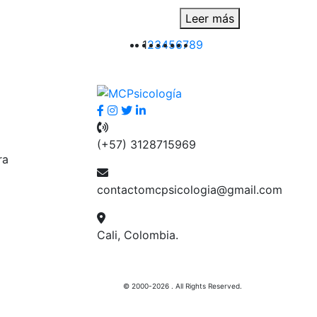
Leer más
1
2
3
4
5
6
7
8
9
(+57) 3128715969
ra
contactomcpsicologia@gmail.com
Cali, Colombia.
© 2000-2026 . All Rights Reserved.