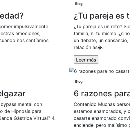
Blog
iedad?
¿Tu pareja es 
 comer impulsivamente
¿Tu pareja es un reto? Sie
estras emociones,
familia, ni tu mismo,,¿si
cuando nos sentíamos
un debate, un cansancio, 
relación as�...
Leer más
Blog
elgazar
6 razones pa
n bypass mental con
Contenido Muchas person
to de Hipnosis para
estamos enamorados, y ca
anda Gástrica Virtual? 4.
casarte enamorado convi
enciende, pero malísimo p