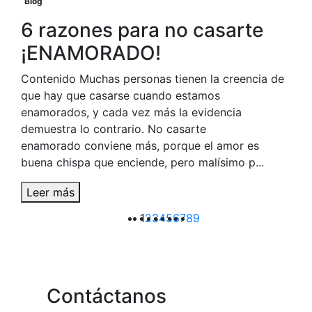
Blog
6 razones para no casarte
¡ENAMORADO!
Contenido Muchas personas tienen la creencia de
que hay que casarse cuando estamos
enamorados, y cada vez más la evidencia
demuestra lo contrario. No casarte
enamorado conviene más, porque el amor es
buena chispa que enciende, pero malísimo p...
Leer más
1
2
3
4
5
6
7
8
9
Contáctanos