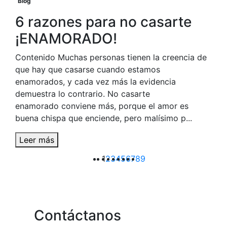
Blog
6 razones para no casarte
¡ENAMORADO!
Contenido Muchas personas tienen la creencia de
que hay que casarse cuando estamos
enamorados, y cada vez más la evidencia
demuestra lo contrario. No casarte
enamorado conviene más, porque el amor es
buena chispa que enciende, pero malísimo p...
Leer más
1
2
3
4
5
6
7
8
9
Contáctanos