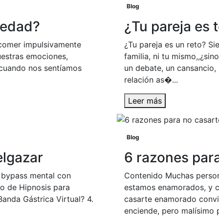
Blog
iedad?
¿Tu pareja es 
 comer impulsivamente
¿Tu pareja es un reto? Sie
estras emociones,
familia, ni tu mismo,,¿si
cuando nos sentíamos
un debate, un cansancio, 
relación as�...
Leer más
Blog
elgazar
6 razones pa
n bypass mental con
Contenido Muchas person
to de Hipnosis para
estamos enamorados, y ca
anda Gástrica Virtual? 4.
casarte enamorado convi
enciende, pero malísimo p