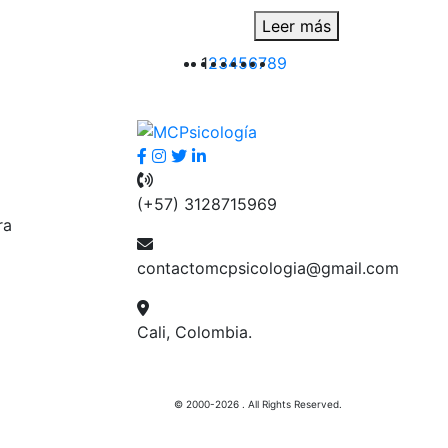
Leer más
1
2
3
4
5
6
7
8
9
(+57) 3128715969
ra
contactomcpsicologia@gmail.com
Cali, Colombia.
© 2000-2026 . All Rights Reserved.