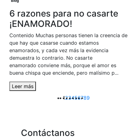
Blog
6 razones para no casarte
¡ENAMORADO!
Contenido Muchas personas tienen la creencia de
que hay que casarse cuando estamos
enamorados, y cada vez más la evidencia
demuestra lo contrario. No casarte
enamorado conviene más, porque el amor es
buena chispa que enciende, pero malísimo p...
Leer más
1
2
3
4
5
6
7
8
9
Contáctanos