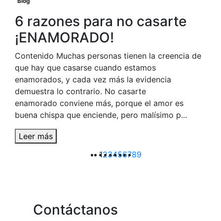
Blog
6 razones para no casarte
¡ENAMORADO!
Contenido Muchas personas tienen la creencia de
que hay que casarse cuando estamos
enamorados, y cada vez más la evidencia
demuestra lo contrario. No casarte
enamorado conviene más, porque el amor es
buena chispa que enciende, pero malísimo p...
Leer más
1
2
3
4
5
6
7
8
9
Contáctanos