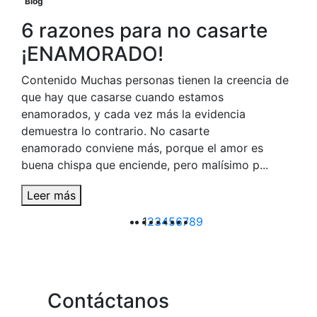
Blog
6 razones para no casarte
¡ENAMORADO!
Contenido Muchas personas tienen la creencia de
que hay que casarse cuando estamos
enamorados, y cada vez más la evidencia
demuestra lo contrario. No casarte
enamorado conviene más, porque el amor es
buena chispa que enciende, pero malísimo p...
Leer más
1
2
3
4
5
6
7
8
9
Contáctanos