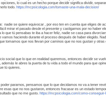
opciones, lo cual es un hecho porque decidir significa dividir, separar,
nerlo todo.
https://mcpsicologia.com/tomaste-una-mala-decision/
to:
nadie se quiere equivocar , por eso ten en cuenta que eliges de 
ácil mirar el pasado desde el presente y castigarnos por no haber el
 lo que tú pensabas te iba a hacer feliz, nadie se casa para divorcia
 vamos haciendo durante el proceso después de haber elegido. Nadie
s que tomamos que nos llevan por caminos que no nos gustan y otras
io social que lo que en realidad queremos, entonces decidir se vuelv
s, además le abres la puerta de tu vida a todo el mundo para que opi
ue tú quieres.
poder pararnos, pensamos que lo que decidamos no va a tener revés
bre esas que no nos gustaron, entonces fracasar es un estado tempora
esultado que no me gusto.
https://mcpsicologia.com/como-conseguir-l