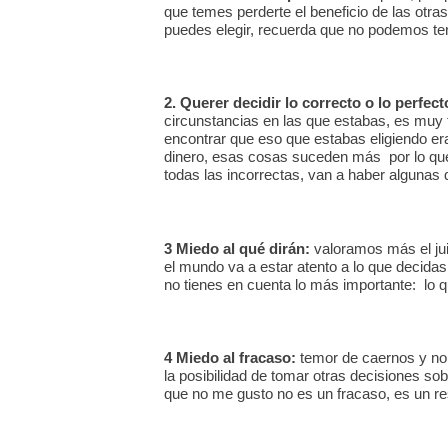
que temes perderte el beneficio de las otras 
puedes elegir, recuerda que no podemos te
2. Querer decidir lo correcto o lo perfec
circunstancias en las que estabas, es muy f
encontrar que eso que estabas eligiendo era
dinero, esas cosas suceden más por lo que
todas las incorrectas, van a haber alguna
3 Miedo al qué dirán:
valoramos más el juic
el mundo va a estar atento a lo que decida
no tienes en cuenta lo más importante: lo q
4 Miedo al fracaso:
temor de caernos y no 
la posibilidad de tomar otras decisiones so
que no me gusto no es un fracaso, es un r