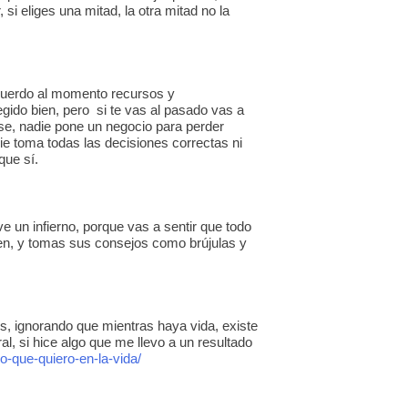
 si eliges una mitad, la otra mitad no la
acuerdo al momento recursos y
egido bien, pero si te vas al pasado vas a
rse, nadie pone un negocio para perder
 toma todas las decisiones correctas ni
 que sí.
e un infierno, porque vas a sentir que todo
nen, y tomas sus consejos como brújulas y
, ignorando que mientras haya vida, existe
l, si hice algo que me llevo a un resultado
o-que-quiero-en-la-vida/