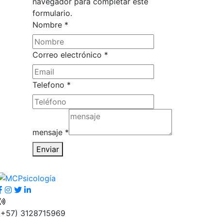
navegador para completar este
formulario.
Nombre
*
Correo electrónico
*
mensaje
Telefono
*
Nombre
Correo
mensaje
*
Enviar
(+57) 3128715969