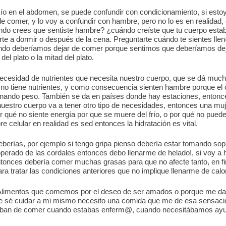
ío en el abdomen, se puede confundir con condicionamiento, si es
e comer, y lo voy a confundir con hambre, pero no lo es en realida
ndo crees que sentiste hambre? ¿cuándo creíste que tu cuerpo estab
rte a dormir o después de la cena. Preguntarte cuándo te sientes ll
o deberíamos dejar de comer porque sentimos que deberíamos dejar
el plato o la mitad del plato.
 necesidad de nutrientes que necesita nuestro cuerpo, que se dá m
, no tiene nutrientes, y como consecuencia sienten hambre porque el 
nando peso. También se da en países donde hay estaciones, entonce
uestro cuerpo va a tener otro tipo de necesidades, entonces una mu
r qué no siente energía por que se muere del frío, o por qué no pued
celular en realidad es sed entonces la hidratación es vital.
berías, por ejemplo si tengo gripa pienso debería estar tomando so
operado de las cordales entonces debo llenarme de helado!, si voy a
 entonces debería comer muchas grasas para que no afecte tanto, en 
ara tratar las condiciones anteriores que no implique llenarme de calo
limentos que comemos por el deseo de ser amados o porque me dan
e sé cuidar a mi mismo necesito una comida que me de esa sensaci
e daban de comer cuando estabas enferm@, cuando necesitábamos ayu