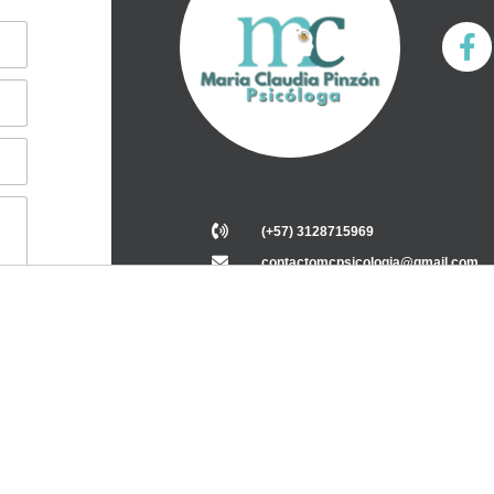
(+57) 3128715969
contactomcpsicologia@gmail.com
Cali, Colombia.
© 2000-2026 . All Rights Reserved.