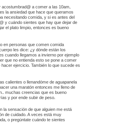
toy acostumbrad@ a comer a las 10am,
d, es la ansiedad que hace que queramos
a necesitando comida, y si es antes del
en@ y cuándo sientes que hay que dejar de
 el plato limpio, entonces es bueno
ucho en personas que comen comida
cuerpo les dice: ¿y dónde están los
s cuando llegamos a invierno por ejemplo
jer que no entienda esto se pone a comer
e hacer ejercicio. También lo que sucede es
pas calientes o llenandóme de aguapanela
 hacer una maratón entonces me lleno de
fin.. muchas creencias que es bueno
rías y por ende subir de peso.
 la sensación de que alguien me está
ón de cuidado. A veces está muy
da, o pregúntate cuándo te sientes