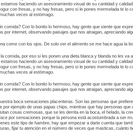
estamos haciendo un asesoramiento visual de su cantidad y calidad
yogur con fresas, y no hay fresas, pero si le pones mermelada te lo c
a muchas veces al estómago.
in comida? Con lo bonito lo hermoso, hay gente que siente que expre
os por internet, observando paisajes que nos atraigan, apreciando al
na come con los ojos. De solo ver el alimento se me hace agua la boc
la comida, por eso si les ponen una dieta blanca y blanda no les va a
estamos haciendo un asesoramiento visual de su cantidad y calidad
yogur con fresas, y no hay fresas, pero si le pones mermelada te lo c
a muchas veces al estómago.
in comida? Con lo bonito lo hermoso, hay gente que siente que expre
os por internet, observando paisajes que nos atraigan, apreciando al
 nuestra boca sensaciones placenteras. Son las personas que prefi
te por ejemplo de unas papas chips, mientras que hay personas que
sitan cosas cremosas, que se les derrita en la boca, el helado, la c
tisface por sensaciones porque la persona está acostumbrada a ser
ienes este tipo de hambre, hay que empezar a darte cuenta que tam
turas, fijar tu atención en el número de veces que masticas, cuánto