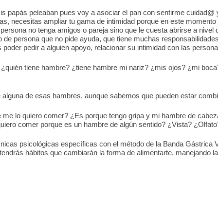
 papás peleaban pues voy a asociar el pan con sentirme cuidad@ y
as, necesitas ampliar tu gama de intimidad porque en este momento 
a persona no tenga amigos o pareja sino que le cuesta abrirse a nivel 
ipo de persona que no pide ayuda, que tiene muchas responsabilidades 
poder pedir a alguien apoyo, relacionar su intimidad con las persona
¿quién tiene hambre? ¿tiene hambre mi nariz? ¿mis ojos? ¿mi boca
ce alguna de esas hambres, aunque sabemos que pueden estar comb
qué me lo quiero comer? ¿Es porque tengo gripa y mi hambre de cabez
quiero comer porque es un hambre de algún sentido? ¿Vista? ¿Olfato
icas psicológicas específicas con el método de la Banda Gástrica V
 tendrás hábitos que cambiarán la forma de alimentarte, manejando l