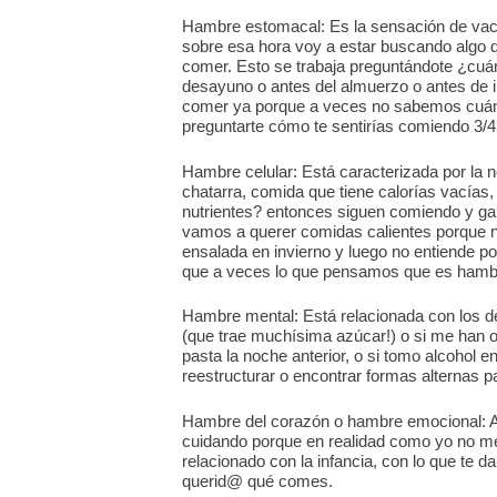
Hambre estomacal: Es la sensación de vac
sobre esa hora voy a estar buscando algo d
comer. Esto se trabaja preguntándote ¿cuá
desayuno o antes del almuerzo o antes de i
comer ya porque a veces no sabemos cuánd
preguntarte cómo te sentirías comiendo 3/4 d
Hambre celular: Está caracterizada por la
chatarra, comida que tiene calorías vacías
nutrientes? entonces siguen comiendo y ga
vamos a querer comidas calientes porque n
ensalada en invierno y luego no entiende po
que a veces lo que pensamos que es hambre 
Hambre mental: Está relacionada con los de
(que trae muchísima azúcar!) o si me han 
pasta la noche anterior, o si tomo alcohol
reestructurar o encontrar formas alternas p
Hambre del corazón o hambre emocional: A
cuidando porque en realidad como yo no m
relacionado con la infancia, con lo que t
querid@ qué comes.