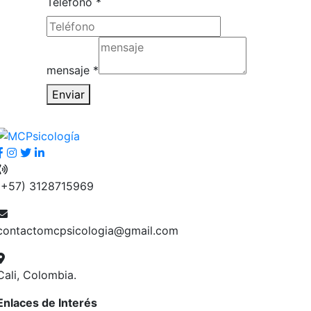
Telefono
*
mensaje
*
Enviar
(+57) 3128715969
contactomcpsicologia@gmail.com
Cali, Colombia.
Enlaces de Interés