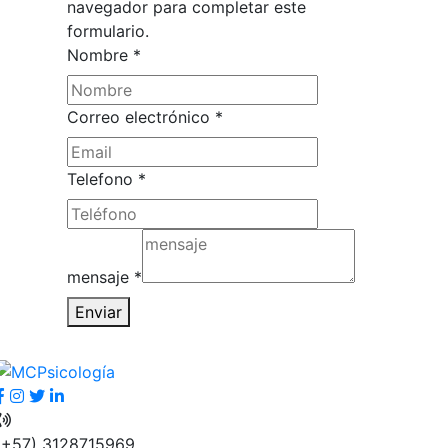
navegador para completar este
formulario.
Nombre
*
Nombre
Correo electrónico
*
electrónico
Telefono
Telefono
*
mensaje
*
Enviar
(+57) 3128715969