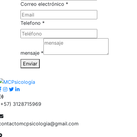
electrónico
Correo electrónico
*
Correo
Nombre
Telefono
*
mensaje
*
Enviar
(+57) 3128715969
contactomcpsicologia@gmail.com