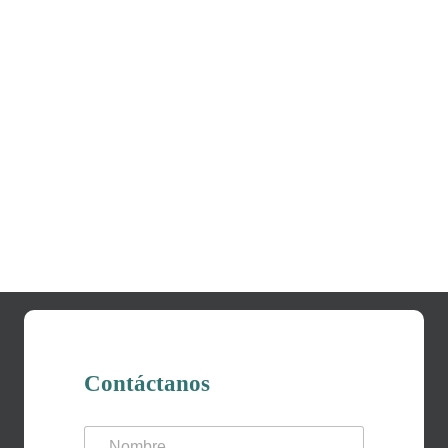
Contáctanos
N