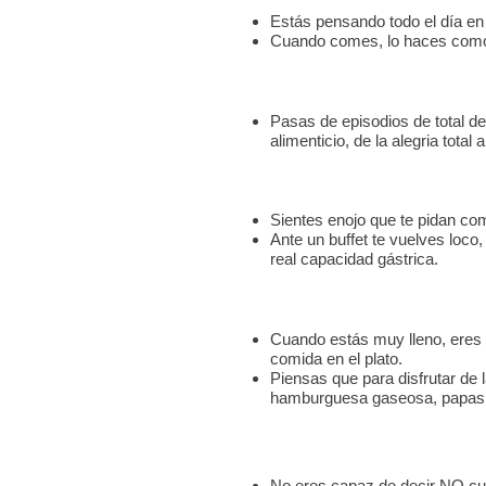
Estás pensando todo el día en
Cuando comes, lo haces como si
Pasas de episodios de total de
alimenticio, de la alegria total 
Sientes enojo que te pidan co
Ante un buffet te vuelves loc
real capacidad gástrica.
Cuando estás muy lleno, eres i
comida en el plato.
Piensas que para disfrutar de
hamburguesa gaseosa, papas, 
No eres capaz de decir NO cu