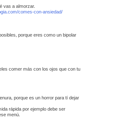
é vas a almorzar.
logia.com/comes-con-ansiedad/
x posibles, porque eres como un bipolar
ueles comer más con los ojos que con tu
nura, porque es un horror para tí dejar
mida rápida por ejemplo debe ser
 ese menú.