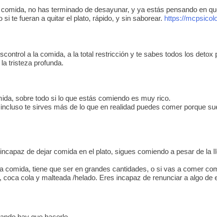
 comida, no has terminado de desayunar, y ya estás pensando en qu
 te fueran a quitar el plato, rápido, y sin saborear.
https://mcpsico
scontrol a la comida, a la total restricción y te sabes todos los deto
a la tristeza profunda.
mida, sobre todo si lo que estás comiendo es muy rico.
o, incluso te sirves más de lo que en realidad puedes comer porque s
ncapaz de dejar comida en el plato, sigues comiendo a pesar de la Ile
 la comida, tiene que ser en grandes cantidades, o si vas a comer co
coca cola y malteada /helado. Eres incapaz de renunciar a algo de
ando hay que hacerlo.