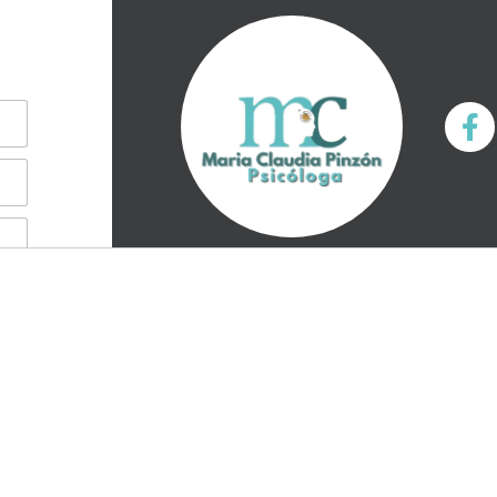
(+57) 3128715969
contactomcpsicologia@gmail.com
Cali, Colombia.
© 2000-2026 . All Rights Reserved.